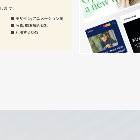
します。
■
デザイン/アニメーション量
■
写真/動画撮影有無
作
■
利用するCMS