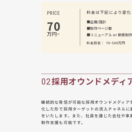
料金は下記により変化
PRICE
70
■
企画/設計
■
制作ページ数
万円~
■
リニューアル or 新規制
料金目安： 70~500万円
採用オウンドメディ
02
継続的な発信が可能な採用オウンドメディアを
化した形で採用ターゲットの流入チャネルに
をいたします。また、社員を通じた会社や事
制作支援も可能です。