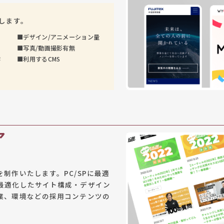
します。
■
デザイン/アニメーション量
■
写真/動画撮影有無
作
■
利用するCMS
ア
制作いたします。PC/SPに最適
最適化したサイト構成・デザイン
業、環境などの採用コンテンツの