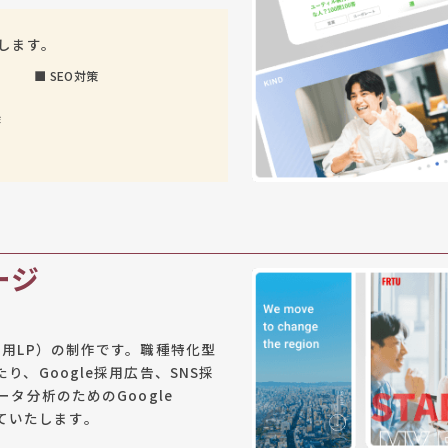
します。
■
SEO対策
作
ージ
用LP）の制作です。職種特化型
、Google採用広告、SNS採
タ分析のためのGoogle
併せていたします。