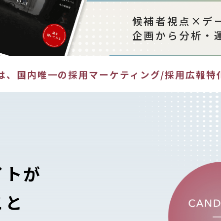
候補者視点×デ
企画から分析・
xは、国内唯一の
採用マーケティング/採用広報特
イトが
こと