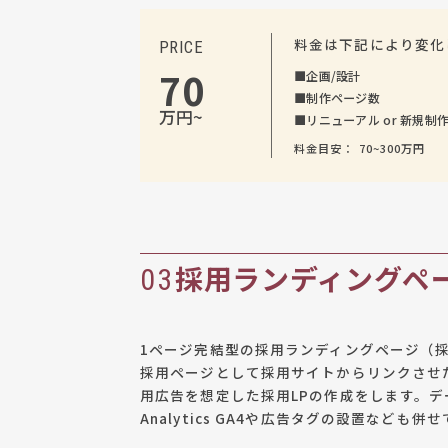
料金は下記により変化
PRICE
70
■
企画/設計
■
制作ページ数
万円~
■
リニューアル or 新規制
料金目安： 70~300万円
採用ランディングペ
03
1ページ完結型の採用ランディングページ（採
採用ページとして採用サイトからリンクさせたり
用広告を想定した採用LPの作成をします。デー
Analytics GA4や広告タグの設置なども