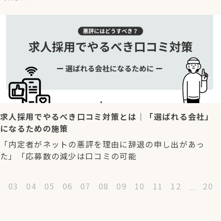
求人採用でやるべき口コミ対策とは｜「選ばれる会社」
になるための施策
「内定者がネットの悪評を理由に辞退の申し出があっ
た」「応募数の減少は口コミの可能
2
03
04
05
06
07
08
09
10
11
12
20
...