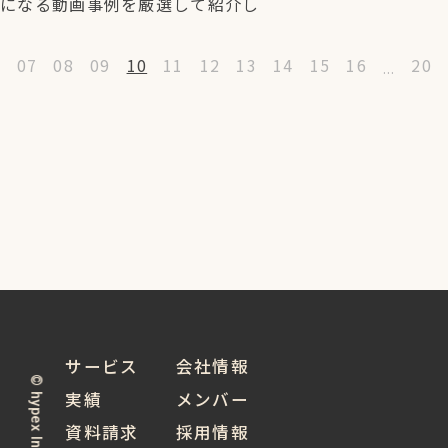
になる動画事例を厳選して紹介し
6
07
08
09
10
11
12
13
14
15
16
20
...
サービス
会社情報
© hypex Inc. 2024
実績
メンバー
資料請求
採用情報