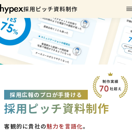
採用ピッチ資料制作
採用広報のプロが手掛ける
採用ピッチ資料制作
客観的に貴社の
魅力を言語化
。