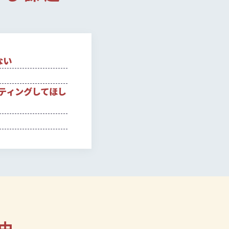
ない
ティングしてほし
由