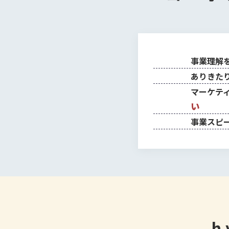
事業理解
ありきた
マーケテ
い
事業スピ
h