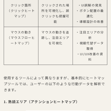
クリック箇所
クリックされた場
・UI誤解の発見
（クリックヒート
所を可視化し、誤
・ボタン配置の最
マップ）
クリックも把握可
適化
能
・導線設計の改善
マウスの動き
マウスの動きを追
・注目エリアの分
（マウスフローヒ
跡し、注目エリア
析
ートマップ）
を可視化
・視線代替データ
取得
・UI/UX改善の資
料
使用するツールによって異なりますが、基本的にヒートマッ
プツールでは、ユーザーの以下のような行動データを解析で
きます。
1. 熟読エリア（アテンションヒートマップ）