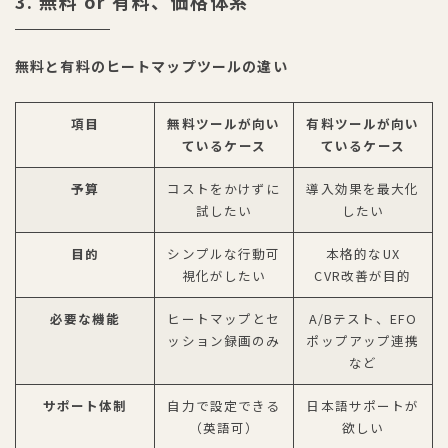
3. 無料 or 有料、価格体系
無料と有料のヒートマップツールの違い
項目
無料ツールが向い
有料ツールが向い
ているケース
ているケース
予算
コストをかけずに
導入効果を最大化
試したい
したい
目的
シンプルな行動可
本格的なUX
視化がしたい
CVR改善が目的
必要な機能
ヒートマップとセ
A/Bテスト、EFO
ッション録画のみ
ポップアップ連携
など
サポート体制
自力で設定できる
日本語サポートが
（英語可）
欲しい