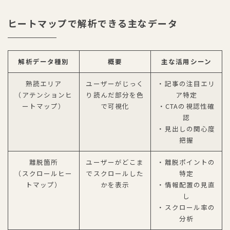
ヒートマップで解析できる主なデータ
解析データ種別
概要
主な活用シーン
熟読エリア
ユーザーがじっく
・記事の注目エリ
（アテンションヒ
り読んだ部分を色
ア特定
ートマップ）
で可視化
・CTAの視認性確
認
・見出しの関心度
把握
離脱箇所
ユーザーがどこま
・離脱ポイントの
（スクロールヒー
でスクロールした
特定
トマップ）
かを表示
・情報配置の見直
し
・スクロール率の
分析