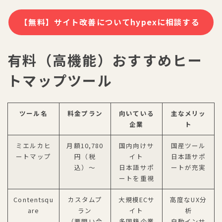
【無料】サイト改善についてhypexに相談する
有料（高機能）おすすめヒー
トマップツール
ツール名
料金プラン
向いている
主なメリッ
企業
ト
ミエルカヒ
月額10,780
国内向けサ
国産ツール
ートマップ
円（税
イト
日本語サポ
込）〜
日本語サポ
ートが充実
ートを重視
Contentsqu
カスタムプ
大規模ECサ
高度なUX分
are
ラン
イト
析
（要問い合
多国籍企業
自動インサ