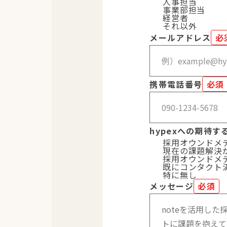
人事担当
事業部担当
経営者
それ以外
メールアドレス
必
携帯電話番号
必須
hypexへの期待
採用オウンドメ
現在の課題解決
採用オウンドメ
既にコンタクト
特に無し
メッセージ
必須