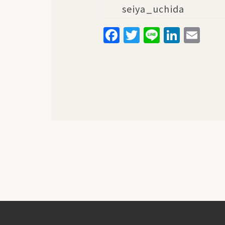
seiya_uchida
Facebook
Twitter
Line
Linke
Em