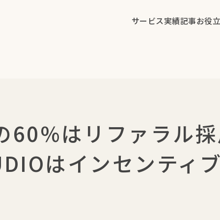
サービス
実績
記事
お役
の60%はリファラル
STUDIOはインセンテ