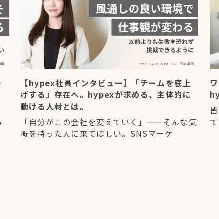
か
【hypex社員インタビュー】「チームを底上
ワ
げする」存在へ。hypexが求める、主体的に
h
動ける人材とは。
皆
ら
「自分がこの会社を変えていく」——そんな気
て
概を持った人に来てほしい。SNSマーケ