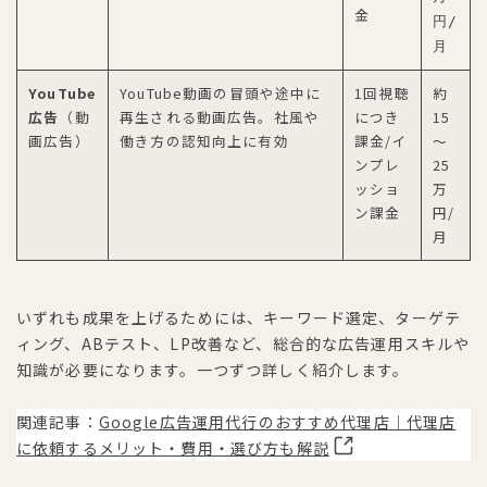
金
円/
月
YouTube
YouTube動画の冒頭や途中に
1回視聴
約
広告
（動
再生される動画広告。社風や
につき
15
画広告）
働き方の認知向上に有効
課金/イ
～
ンプレ
25
ッショ
万
ン課金
円/
月
いずれも成果を上げるためには、キーワード選定、ターゲテ
ィング、ABテスト、LP改善など、総合的な広告運用スキルや
知識が必要になります。一つずつ詳しく紹介します。
関連記事：
Google広告運用代行のおすすめ代理店｜代理店
に依頼するメリット・費用・選び方も解説