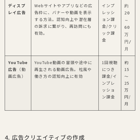
ディスプ
Webサイトやアプリなどの広
インプ
約
レイ広告
告枠に、バナーや動画を表示
レッシ
20
する方法。認知向上や潜在層
ョン課
～
の訴求に繋がり、再訪問にも
金/クリ
60
有効。
ック課
万
金
円/
月
YouTube
YouTube動画の冒頭や途中に
1回視聴
約
広告
（動
再生される動画広告。社風や
につき
15
画広告）
働き方の認知向上に有効
課金/イ
～
ンプレ
25
ッショ
万
ン課金
円/
月
4. 広告クリエイティブの作成