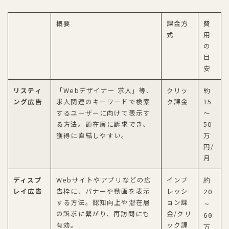
概要
課金方
費
式
用
の
目
安
リスティ
「Webデザイナー 求人」等、
クリッ
約
ング広告
求人関連のキーワードで検索
ク課金
15
するユーザーに向けて表示す
～
る方法。顕在層に訴求でき、
50
獲得に直結しやすい。
万
円/
月
ディスプ
Webサイトやアプリなどの広
インプ
約
レイ広告
告枠に、バナーや動画を表示
レッシ
20
する方法。認知向上や潜在層
ョン課
～
の訴求に繋がり、再訪問にも
金/クリ
60
有効。
ック課
万