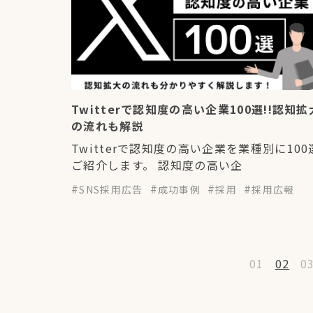
Twitterで認知度の高い企業100選!!認知拡
の流れも解説
Twitterで認知度の高い企業を業種別に100
ご紹介します。 認知度の高い企
SNS採用広告
成功事例
採用
採用広報
01
02
0