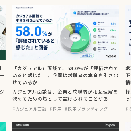
制
「カジュアル」面談で、58.0%が「評価されて
求
ー
いると感じた」。企業は求職者の本音を引き出
下
せているか
情
ジ
カジュアル面談は、企業と求職者が相互理解を
採
深めるための場として設けられることがあ
っ
カジュアル面談
採用
採用ブランディング