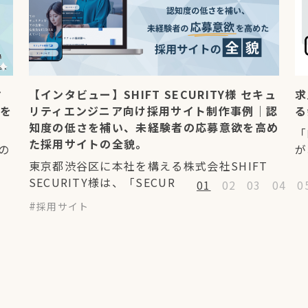
マ
【インタビュー】SHIFT SECURITY様 セキュ
求
果を
リティエンジニア向け採用サイト制作事例｜認
る
知度の低さを補い、未経験者の応募意欲を高め
「
た採用サイトの全貌。
の
が
東京都渋谷区に本社を構える株式会社SHIFT
SECURITY様は、「SECUR
01
02
03
04
0
採用サイト