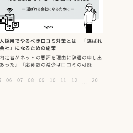
人採用でやるべき口コミ対策とは｜「選ばれ
会社」になるための施策
内定者がネットの悪評を理由に辞退の申し出
あった」「応募数の減少は口コミの可能
5
06
07
08
09
10
11
12
20
...