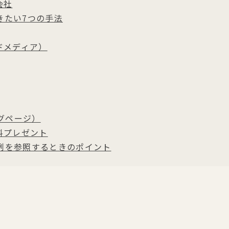
会社
きたい7つの手法
ドメディア）
グページ）
料プレゼント
例を参照するときのポイント