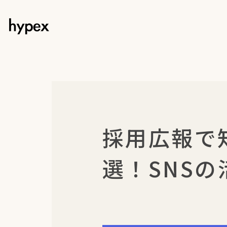
採用広報で
選！SNS